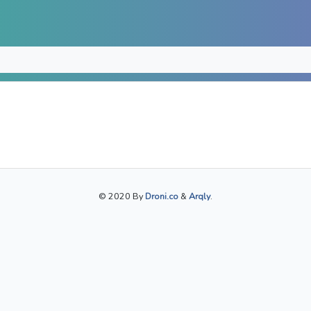
© 2020 By
Droni.co
&
Arqly
.