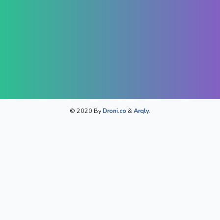
© 2020 By
Droni.co
&
Arqly
.