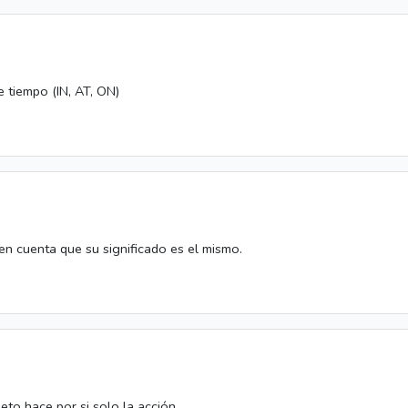
 tiempo (IN, AT, ON)
 en cuenta que su significado es el mismo.
eto hace por si solo la acción